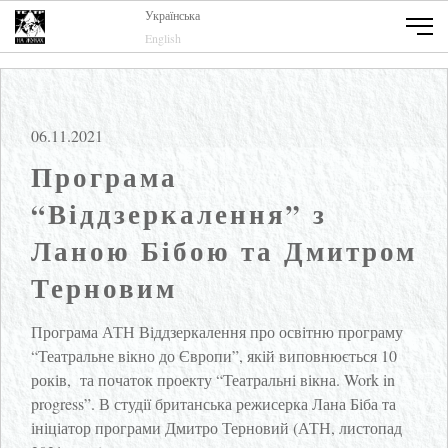
Українська
English
06.11.2021
Програма
“Віддзеркалення” з
Ланою Бібою та Дмитром
Терновим
Програма АТН Віддзеркалення про освітню програму
“Театральне вікно до Європи”, якій виповнюється 10
років, та початок проекту “Театральні вікна. Work in
progress”. В студії британська режисерка Лана Біба та
ініціатор програми Дмитро Терновий (АТН, листопад