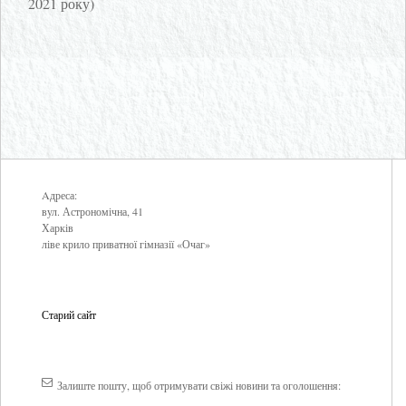
2021 року)
Aдреса:
вул. Астрономічна, 41
Харків
ліве крило приватної гімназії «Очаг»
Старий сайт
Залиште пошту, щоб отримувати свіжі новини та оголошення: