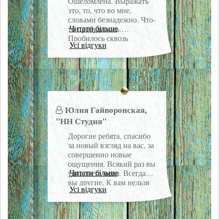
Ошеломлена. Выражать
это, то, что во мне,
словами безнадежно. Что-
Читати більше
то пробудилось.
Пробилось сквозь
Усі відгуки
черствую корку.
Спасибо!!! Спасибо!!!!!
Но почему ее не
поставили в 2012-м году?
Юлия Гайворонская,
"НН Студия"
Дорогие ребята, спасибо
за новый взгляд на вас, за
совершенно новые
ощущения. Всякий раз вы
Читати більше
удивляете меня. Всегда
вы другие. К вам нельзя
Усі відгуки
привыкнуть. Ольга —
глубокий,
многоплановый,