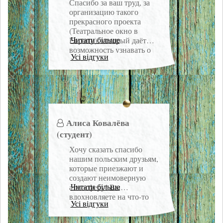
Спасибо за ваш труд, за
универе.
организацию такого
прекрасного проекта
(Театральное окно в
Читати більше
Европу), который даёт
возможность узнавать о
Усі відгуки
новых методиках и
вообще взглянуть на то,
что происходит и к чему
идут европейские театры.
Я провела два
незабываемых дня на
мастер -классе с Мареком
Алиса Ковалёва
и Марчином и получила
(студент)
невероятный заряд
эмоций, копилка
Хочу сказать спасибо
тренингов пополнилась в
нашим польским друзьям,
разы. Нам выпала
которые приезжают и
прекрасная возможность
создают неимоверную
получить новые знания и
Читати більше
атмосферу! Вы
навык, очень хотелось бы
вдохновляете на что-то
видеть вас ещё в стенах
Усі відгуки
очень великое! Театр
нашего университета.
KRZYK, вы очень крутые
Огромное спасибо от