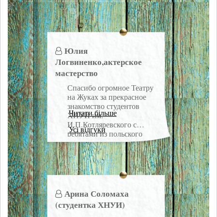
Юлия
Логвиненко,актерское
мастерство
Спасибо огромное Театру
на Жуках за прекрасное
знакомство студентов
Читати більше
ХНУИ им.
И.П.Котляревского с
Усі відгуки
ребятами из польского
театра «KRZYK».
Тренинг, энергетика в
нашем зале согрела всех.
Нет слов, просто спасибо
за то,что вы занимаетесь
тем, что приносит вам
Арина Соломаха
удовольствие, и заряжаете
(студентка ХНУИ)
этим других. Спасибо,
ждем вас в нашем