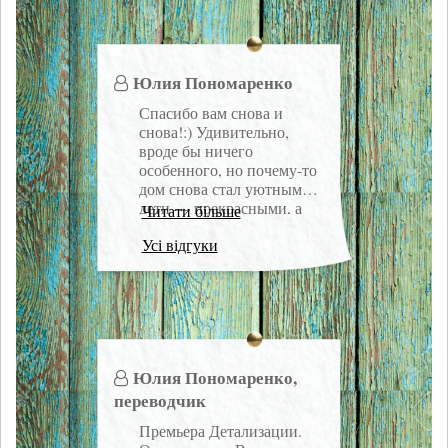
подумалось после
окончания спектакля —
«О чем спектакль? О
жизни. О ком спектакль?
Юлия Пономаренко
О нас». Огромная
благодарность за Ваш
Спасибо вам снова и
труд и за те эмоции,
снова!:) Удивительно,
которые переживаешь,
вроде бы ничего
приходя в Ваш
особенного, но почему-то
небольшой и такой
дом снова стал уютным,
уютный зал.
дети — прекрасными, а
Читати більше
Большие Проблемы
Усі відгуки
съежились и потеряли
зловещие формы,
превратившись в
обычные предметы.
словно включили свет…
Юлия Пономаренко,
переводчик
Премьера Детализации.