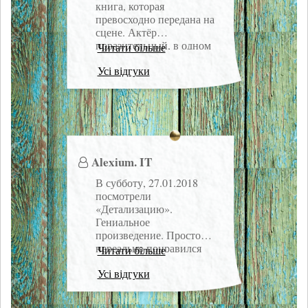
книга, которая
превосходно передана на
сцене. Актёр
поразительный, в одном
Читати більше
лице — и брутальный
Усі відгуки
моряк, и не-от-мира-сего-
пианист, показавший на
маленькой сцене целый
океан)) Спасибо за
прекрасный вечер!
Alexium. IT
В субботу, 27.01.2018
посмотрели
«Детализацию».
Гениальное
произведение. Просто
нереально понравился
Читати більше
эпизод диалога посуды в
Усі відгуки
комнате — мне увиделся
срез нашего общества.
Вообще, первое, что