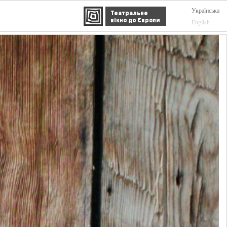
Українська
Театральне
вікно до Європи
English