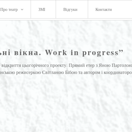
Про театр
ЗМІ
Відгуки
Контакти
ні вікна. Work in progress”
о відкриття цьогорічного проекту. Прямий етер з Яною Партолою
итанською режисеркою Світланою Бібою та автором і координатор