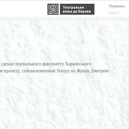
Українська
Театральне
вікно до Європи
English
 (декан театрального факультету Харківського
ом проекту, співзасновником Театру на Жуках Дмитром