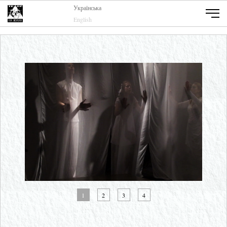
Українська
English
1
2
3
4