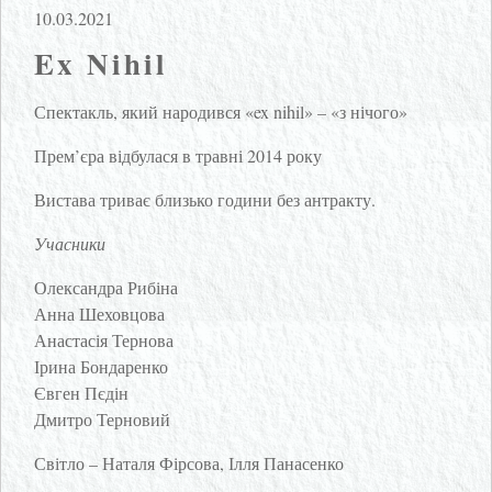
10.03.2021
Ex Nihil
Спектакль, який народився «ex nihil» – «з нічого»
Прем’єра відбулася в травні 2014 року
Вистава триває близько години без антракту.
Учасники
Олександра Рибіна
Анна Шеховцова
Анастасія Тернова
Ірина Бондаренко
Євген Пєдін
Дмитро Терновий
Світло – Наталя Фірсова, Ілля Панасенко