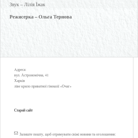
Звук – Лілія Їжак
Режисерка – Ольга Тернова
Aдреса:
вул. Астрономічна, 41
Харків
ліве крило приватної гімназії «Очаг»
Старий сайт
Залиште пошту, щоб отримувати свіжі новини та оголошення: