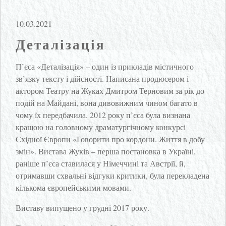
10.03.2021
Деталізація
П’єса «Деталізація» – один із прикладів містичного
зв’язку тексту і дійсності. Написана продюсером і
актором Театру на Жуках Дмитром Терновим за рік до
подій на Майдані, вона дивовижним чином багато в
чому їх передбачила. 2012 року п’єса була визнана
кращою на головному драматургічному конкурсі
Східної Європи «Говорити про кордони. Життя в добу
змін». Вистава Жуків – перша постановка в Україні,
раніше п’єса ставилася у Німеччині та Австрії, й,
отримавши схвальні відгуки критики, була перекладена
кількома європейськими мовами.
Виставу випущено у грудні 2017 року.