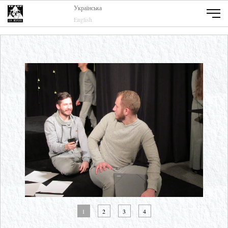
Українська
English
1
2
3
4