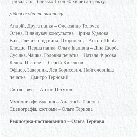
Тривалість – близько 1 год 30 хв без антракту.
Дійові особи та виконавці
Андрій, Друга папка – Олександр Толочек
Олена, Відвідувач консульства – Ірина Удалова
Валі, Глечик з-під вина, Охоронець – Антон Щербак
Блюдце, Перша папка, Ольга Іванівна – Діна Дюрба
Сусідка, Чашка, Головна печатка – Наталя Фірсова
Келих, Пістолет – Сергій Кисельов
Офіцер, Заварник, Лев Борисович, Найголовніша
печатка – Дмитро Терновий
Світло, звук – Антон Петухов
Музичне оформлення – Анастасія Тернова
Сценографія, костюми – Ольга Тернова
Режисерка-постановниця -–Ольга Тернова