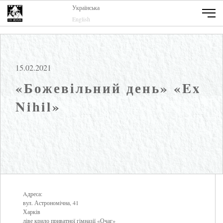
Українська
English
15.02.2021
«Божевільний день» «Ex
Nihil»
Aдреса:
вул. Астрономічна, 41
Харків
ліве крило приватної гімназії «Очаг»