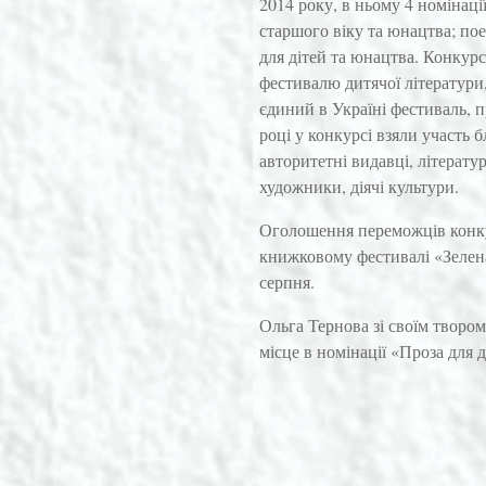
2014 року, в ньому 4 номінації
старшого віку та юнацтва; пое
для дітей та юнацтва. Конку
фестивалю дитячої літератури,
єдиний в Україні фестиваль, п
році у конкурсі взяли участь 
авторитетні видавці, літератур
художники, діячі культури.
Оголошення переможців конку
книжковому фестивалі «Зелена
серпня.
Ольга Тернова зі своїм твором
місце в номінації «Проза для 