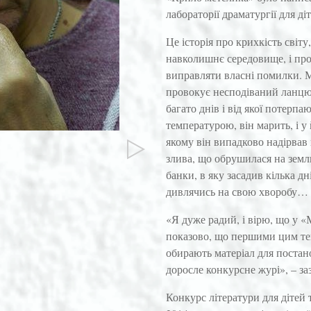
лабораторії драматургії для діт
Це історія про крихкість світ
навколишнє середовище, і про
виправляти власні помилки. Ми
провокує несподіваний ланцюг
багато днів і від якої потерп
температурою, він марить, і у
якому він випадково надірвав 
злива, що обрушилася на земл
банки, в яку засадив кілька дн
дивлячись на свою хворобу…
«Я дуже радий, і вірю, що у 
показово, що першими цим текс
обирають матеріал для постан
доросле конкурсне журі», – з
Конкурс літератури для дітей