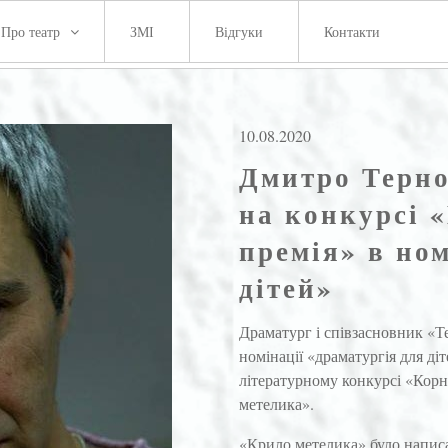
Про театр
ЗМІ
Відгуки
Контакти
10.08.2020
Дмитро Терно
на конкурсі 
премія» в ном
дітей»
Драматург і співзасновник «Т
номінації «драматургія для ді
літературному конкурсі «Корн
метелика».
«Крило метелика» було написа