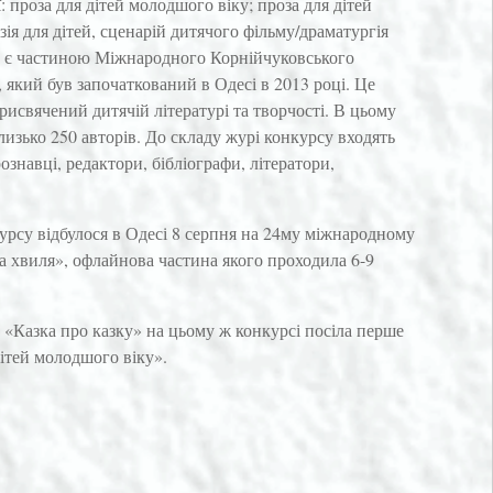
: проза для дітей молодшого віку; проза для дітей
зія для дітей, сценарій дитячого фільму/драматургія
рс є частиною Міжнародного Корнійчуковського
 який був започаткований в Одесі в 2013 році. Це
рисвячений дитячій літературі та творчості. В цьому
близько 250 авторів. До складу журі конкурсу входять
ознавці, редактори, бібліографи, літератори,
рсу відбулося в Одесі 8 серпня на 24му міжнародному
 хвиля», офлайнова частина якого проходила 6-9
 «Казка про казку» на цьому ж конкурсі посіла перше
дітей молодшого віку».