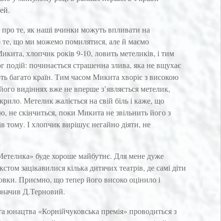
ей.
у, про те, як наші вчинки можуть впливати на
 те, що ми можемо помилятися, але й маємо
кита, хлопчик років 9-10, ловить метеликів, і тим
 подій: починається страшенна злива, яка не вщухає
ають багато країн. Тим часом Микита хворіє з високою
 його видіннях вже не вперше з’являється метелик,
крило. Метелик жаліється на свій біль і каже, що
ю, не скінчиться, поки Микита не звільнить його з
ів тому. І хлопчик вирішує негайно діяти, не
«Метелика» буде хороше майбутнє. Для мене дуже
том зацікавилися кілька дитячих театрів, де самі діти
овки. Приємно, що тепер його високо оцінило і
азначив Д.Терновий.
 та юнацтва «Корнійчуковська премія» проводиться з