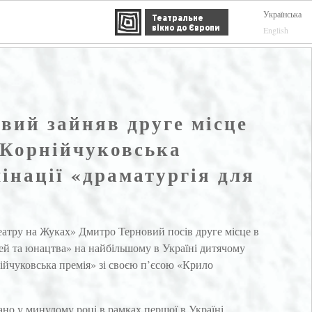
Українська
Театральне
вікно до Європи
English
вий зайняв друге місце
«Корнійчуковська
інації «драматургія для
еатру на Жуках» Дмитро Терновий посів друге місце в
тей та юнацтва» на найбільшому в Україні дитячому
ійчуковська премія» зі своєю п’єсою «Крило
но у минулому році в рамках першої в Україні