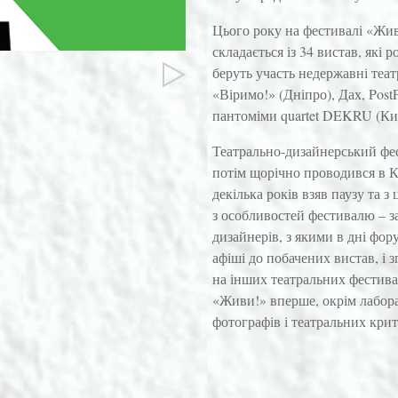
Цього року на фестивалі «Жив
складається із 34 вистав, які 
беруть участь недержавні театр
«Віримо!» (Дніпро), Дах, Post
пантоміми quartet DEKRU (Київ
Театрально-дизайнерський фес
потім щорічно проводився в К
декілька років взяв паузу та 
з особливостей фестивалю – з
дизайнерів, з якими в дні фо
афіші до побачених вистав, і 
на інших театральних фестива
«Живи!» вперше, окрім лабора
фотографів і театральних крит