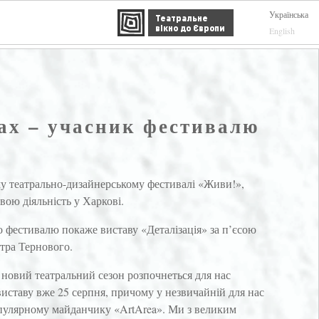
Українська
Театральне
вікно до Європи
English
ах – учасник фестивалю
му театрально-дизайнерському фестивалі «Живи!»,
вою діяльність у Харкові.
о фестивалю покаже виставу «Деталізація» за п’єсою
итра Тернового.
новий театральний сезон розпочнеться для нас
иставу вже 25 серпня, причому у незвичайній для нас
 популярному майданчику «ArtArea». Ми з великим