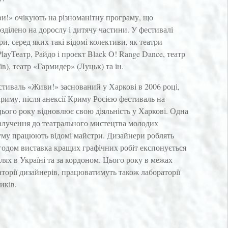
и!» очікують на різноманітну програму, що
розділено на дорослу і дитячу частини. У фестивалі
и, серед яких такі відомі колективи, як театри
PlayТеатр, Райдо і проєкт Black O! Range Dance, театр
), театр «Гармидер» (Луцьк) та ін.
тиваль «Живи!» заснований у Харкові в 2006 році,
риму, після анексії Криму Росією фестиваль на
з цього року відновлює свою діяльність у Харкові. Одна
алучення до театрального мистецтва молодих
руму працюють відомі майстри. Дизайнери роблять
згодом виставка кращих графічних робіт експонується
лях в Україні та за кордоном. Цього року в межах
торії дизайнерів, працюватимуть також лабораторії
иків.