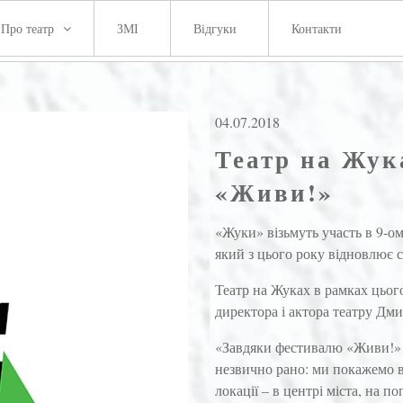
Про театр
ЗМІ
Відгуки
Контакти
04.07.2018
Театр на Жук
«Живи!»
«Жуки» візьмуть участь в 9-о
який з цього року відновлює с
Театр на Жуках в рамках цьог
директора і актора театру Дм
«Завдяки фестивалю «Живи!» 
незвично рано: ми покажемо в
локації – в центрі міста, на