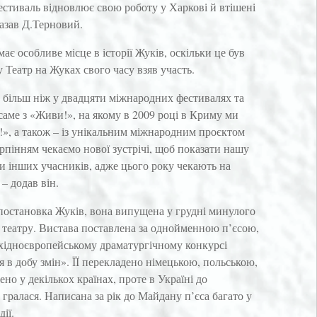
естиваль відновлює свою роботу у Харкові й втішені
казав Д.Терновий.
ає особливе місце в історії Жуків, оскільки це був
 Театр на Жуках свого часу взяв участь.
ь більш ніж у двадцяти міжнародних фестивалях та
саме з «Живи!», на якому в 2009 році в Криму ми
», а також – із унікальним міжнародним проєктом
рпінням чекаємо нової зустрічі, щоб показати нашу
ти інших учасників, адже цього року чекають на
– додав він.
 постановка Жуків, вона випущена у грудні минулого
 театру. Вистава поставлена за однойменною п’єсою,
східноєвропейському драматургічному конкурсі
 в добу змін». ЇЇ перекладено німецькою, польською,
о у декількох країнах, проте в Україні до
гралася. Написана за рік до Майдану п’єса багато у
ії.