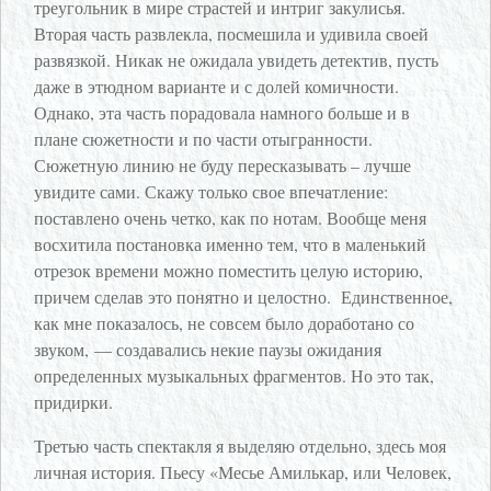
треугольник в мире страстей и интриг закулисья.
Вторая часть развлекла, посмешила и удивила своей
развязкой. Никак не ожидала увидеть детектив, пусть
даже в этюдном варианте и с долей комичности.
Однако, эта часть порадовала намного больше и в
плане сюжетности и по части отыгранности.
Сюжетную линию не буду пересказывать – лучше
увидите сами. Скажу только свое впечатление:
поставлено очень четко, как по нотам. Вообще меня
восхитила постановка именно тем, что в маленький
отрезок времени можно поместить целую историю,
причем сделав это понятно и целостно. Единственное,
как мне показалось, не совсем было доработано со
звуком, — создавались некие паузы ожидания
определенных музыкальных фрагментов. Но это так,
придирки.
Третью часть спектакля я выделяю отдельно, здесь моя
личная история. Пьесу «Месье Амилькар, или Человек,