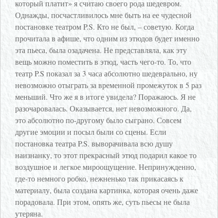
который платит» я считаю своего рода шедевром.
Однажды, посчастливилось мне быть на ее чудесной
постановке театром P.S. Кто не был, – советую. Когда
прочитала в афише, что одним из этюдов будет именно
эта пьеса, была озадачена. Не представляла, как эту
вещь можно поместить в этюд, часть чего-то. То, что
театр P.S показал за 3 часа абсолютно шедеврально, ну
невозможно отыграть за временной промежуток в 5 раз
меньший. Что же я в итоге увидела? Поражаюсь. Я не
разочаровалась. Оказывается, нет невозможного. Да,
это абсолютно по-другому было сыграно. Совсем
другие эмоции и посыл были со сцены. Если
постановка театра P.S. выворачивала всю душу
наизнанку, то этот прекрасный этюд подарил какое то
воздушное и легкое мироощущение. Непринужденно,
где-то немного робко, нежненько так прикасаясь к
материалу, была создана картинка, которая очень даже
порадовала. При этом, опять же, суть пьесы не была
утеряна.