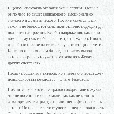
В целом, спектакль оказался очень легким. Здесь не
было чего-то душераздирающего, эмоционально
тяжелого и драматического. Но, мне кажется, цели
такой и не было. Этот спектакль отлично подходит для
поднятия настроения. Все без напряжения, как то по-
домашнему (как и обычно в Театре на Жуках). Иногда
даже было похоже на генеральную репетицию в театре.
Конечно же во многом благодаря приему выхода
актеров из роли, что уже практиковалось Жуками в
других спектаклях.
Прошу прощения у актеров, но в первую очередь хочу
поаплодировать режиссеру – Ольге Терновой.
Помнится, кое-кто из театралов говорил мне о Жуках,
что не посещает их спектакли, так как не ходит в
«аматорские» театры, где играют непрофессиональные
актеры. Но поверьте, это глупость и недальновидность.
Да, возможно у непрофессионалов-актеров не все так