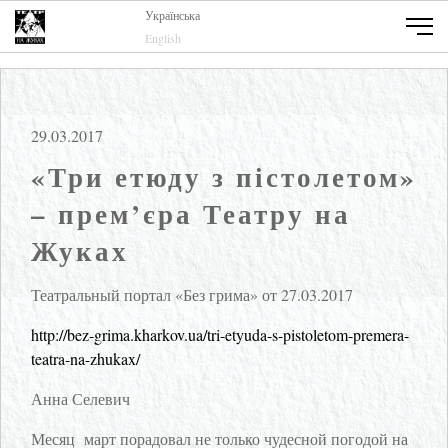
Українська
English
29.03.2017
«Три етюду з пістолетом»
– прем’єра Театру на
Жуках
Театральный портал «Без грима» от 27.03.2017
http://bez-grima.kharkov.ua/tri-etyuda-s-pistoletom-premera-
teatra-na-zhukax/
Анна Селевич
Месяц март порадовал не только чудесной погодой на