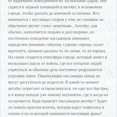
от надоевшей повседневности. Испытывая судьбу, они
садятся в первый попавшийся автобус в незнакомом
городе, чтобы доехать до конечной остановки. Все
начинается с шутливых споров о том, не слишком ли
обреченно звучит слово «конечная». Автобус, как
обычно, наполняется людьми и разговорами, но
постепенно поведение пассажиров начинают
определять внешние события: гудение сирены, полет
вертолета, громкие раскаты то ли грома, то ли взрыва.
На сцене создается атмосфера города, который живет в
нескольких шагах от войны, где все попытки людей
спрятаться за обычные дела постоянно разрушаются
угрозами извне. Паникующие пассажиры никак не
могут достучаться до водителя. В какой-то момент
автобус перестает останавливаться, он едет все быстрее,
и в конце концов уже никому непонятно, где и когда он
остановится. Куда привезет пассажиров автобус? Будет
ли нажата красная кнопка, которая вдруг появилась в
салоне и из-за которой начинается настоящая драка?