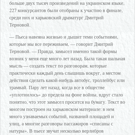
больше двух тысяч произведений на украинском языке,
227 конкурсантов были отобраны к участию в финале,
среди них и харьковский драматург Дмитрий
Терновой.
— Пьеса навеяна жизнью и дышит теми событиями,
которые мы все переживаем, — говорит Дмитрий
Терновой. — Правда, замысел именно такой формы
возник у меня еще много лет назад. Была такая шальная
мысль — создать текст по разговорам, которые
практически каждый день слышишь вокруг, а местом
действия сделать какой-нибудь автобус, троллейбус или
трамвай. Пару лет назад, когда все в обществе
«уплотнилось» до предела на фоне войны, вдруг стало
понятно, что этот замысел просится на бумагу. Текст во
многом построен на харьковском материале: в нем
много узнаваемых событий, названий площадей и
улиц, а многие разговоры пассажиров «списаны с
натуры». В пьесе звучат несколько верлибров