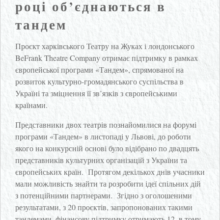
році об’єднаються в
тандем
Проєкт харківського Театру на Жуках і лондонського
BeFrank Theatre Company отримає підтримку в рамках
європейської програми «Тандем», спрямованої на
розвиток культурно-громадянського суспільства в
Україні та зміцнення її зв’язків з європейськими
країнами.
Представники двох театрів познайомилися на форумі
програми «Тандем» в листопаді у Львові, до роботи
якого на конкурсній основі було відібрано по двадцять
представників культурних організацій з України та
європейських країн. Протягом декількох днів учасники
мали можливість знайти та розробити ідеї спільних дій
з потенційними партнерами. Згідно з оголошеними
результатами, з 20 проєктів, запропонованих такими
тандемами, фінансову підтримку отримають 12, в тому