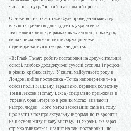
числі англо-український театральний проєкт.
Основною його частиною буде проведення майстер-
класів та тренінгів для студентів українських
театральних вишів, в рамках яких англійці покажуть,
яким чином навколишня інформація може
перетворюватися в театральне дійство.
«BeFrank Theatre робить постановки на документальній
основі, глибоко досліджуючи сучасні суспільні процеси
в різних країнах світу. У квітні майбутнього року в
Лондоні вийде постановка «Точка неповернення» на
основі подій Майдану, заради якої керівник колективу
Томмі Лексен (Tommy Lexen) спеціально приїжджав в
Україну, брав інтерв’ю в різних містах, вивчаючи
настрої людей. Його метод заснований саме на тому,
щоб взяти з повітря актуальну інформацію та зробити
на її основі живу цікаву виставу. В Україні, яка зараз
стрімко змінюється, є запит на такі постановки, що