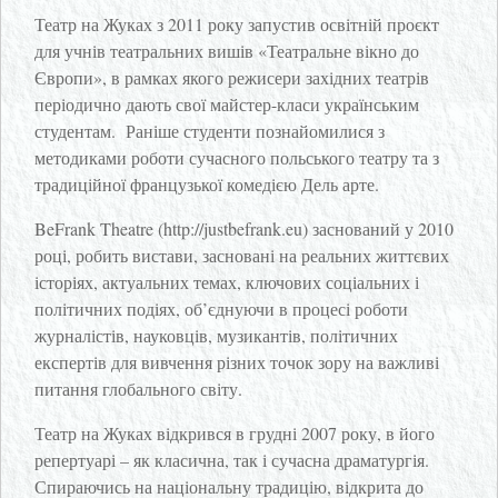
Театр на Жуках з 2011 року запустив освітній проєкт
для учнів театральних вишів «Театральне вікно до
Європи», в рамках якого режисери західних театрів
періодично дають свої майстер-класи українським
студентам. Раніше студенти познайомилися з
методиками роботи сучасного польського театру та з
традиційної французької комедією Дель арте.
BeFrank Theatre (http://justbefrank.eu) заснований у 2010
році, робить вистави, засновані на реальних життєвих
історіях, актуальних темах, ключових соціальних і
політичних подіях, об’єднуючи в процесі роботи
журналістів, науковців, музикантів, політичних
експертів для вивчення різних точок зору на важливі
питання глобального світу.
Театр на Жуках відкрився в грудні 2007 року, в його
репертуарі – як класична, так і сучасна драматургія.
Спираючись на національну традицію, відкрита до