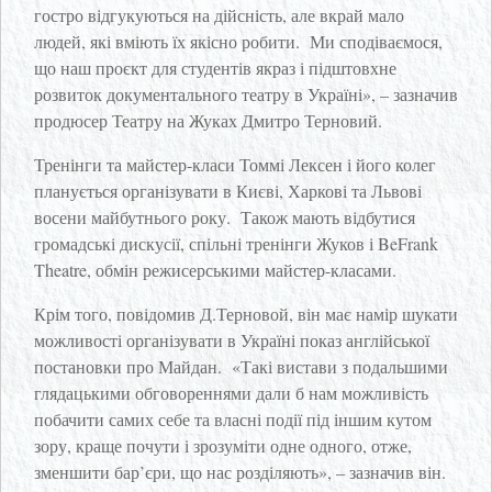
гостро відгукуються на дійсність, але вкрай мало
людей, які вміють їх якісно робити. Ми сподіваємося,
що наш проєкт для студентів якраз і підштовхне
розвиток документального театру в Україні», – зазначив
продюсер Театру на Жуках Дмитро Терновий.
Тренінги та майстер-класи Томмі Лексен і його колег
планується організувати в Києві, Харкові та Львові
восени майбутнього року. Також мають відбутися
громадські дискусії, спільні тренінги Жуков і BeFrank
Theatre, обмін режисерськими майстер-класами.
Крім того, повідомив Д.Терновой, він має намір шукати
можливості організувати в Україні показ англійської
постановки про Майдан. «Такі вистави з подальшими
глядацькими обговореннями дали б нам можливість
побачити самих себе та власні події під іншим кутом
зору, краще почути і зрозуміти одне одного, отже,
зменшити бар’єри, що нас розділяють», – зазначив він.