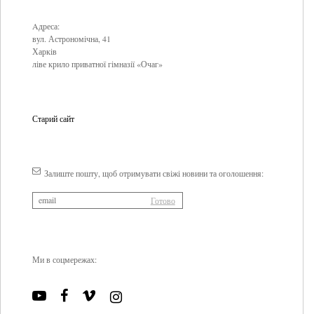
Aдреса:
вул. Астрономічна, 41
Харків
ліве крило приватної гімназії «Очаг»
Старий сайт
Залиште пошту, щоб отримувати свіжі новини та оголошення:
Ми в соцмережах: