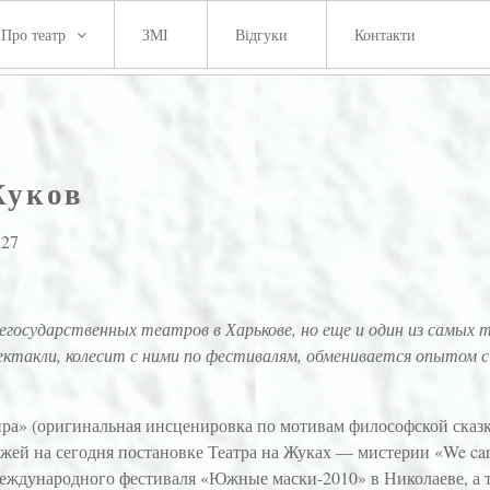
Про театр
ЗМІ
Відгуки
Контакти
Жуков
N27
егосударственных театров в Харькове, но еще и один из самых
ектакли, колесит с ними по фестивалям, обменивается опытом с
ира» (оригинальная инсценировка по мотивам философской сказ
ей на сегодня постановке Театра на Жуках — мистерии «We care 
международного фестиваля «Южные маски-2010» в Николаеве, а 