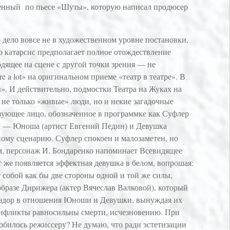
вленный по пьесе «Шуты», которую написал продюсер
 дело вовсе не в художественном уровне постановки,
то катарсис предполагает полное отождествление
одящее на сцене с другой точки зрения — не
e a lot» на оригинальном приеме «театр в театре». В
». И действительно, подмостки Театра на Жуках на
 не только «живые» люди, но и некие загадочные
ующее лицо, обозначенное в программке как Суфлер
рои — Юноша (артист Евгений Педин) и Девушка
нному сценарию. Суфлер спокоен и малозаметен, но
м, персонаж И. Бондаренко напоминает Всевидящее
ут же появляется эффектная девушка в белом, вопрошая:
 собой как бы две стороны одной и той же силы,
образе Дирижера (актер Вячеслав Валковой), который
раздор в отношения Юноши и Девушки, вынуждая их
 конфликты равносильны смерти, исчезновению. При
добилось режиссеру? Не думаю, что ради эстетизации