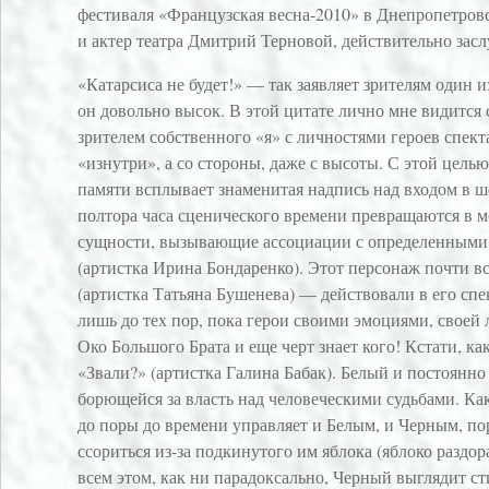
фестиваля «Французская весна-2010» в Днепропетровс
и актер театра Дмитрий Терновой, действительно засл
«Катарсиса не будет!» — так заявляет зрителям один 
он довольно высок. В этой цитате лично мне видится 
зрителем собственного «я» с личностями героев спект
«изнутри», а со стороны, даже с высоты. С этой целью
памяти всплывает знаменитая надпись над входом в ш
полтора часа сценического времени превращаются в м
сущности, вызывающие ассоциации с определенными 
(артистка Ирина Бондаренко). Этот персонаж почти в
(артистка Татьяна Бушенева) — действовали в его спе
лишь до тех пор, пока герои своими эмоциями, свое
Око Большого Брата и еще черт знает кого! Кстати, ка
«Звали?» (артистка Галина Бабак). Белый и постоянн
борющейся за власть над человеческими судьбами. Как
до поры до времени управляет и Белым, и Черным, п
ссориться из-за подкинутого им яблока (яблоко разд
всем этом, как ни парадоксально, Черный выглядит ст