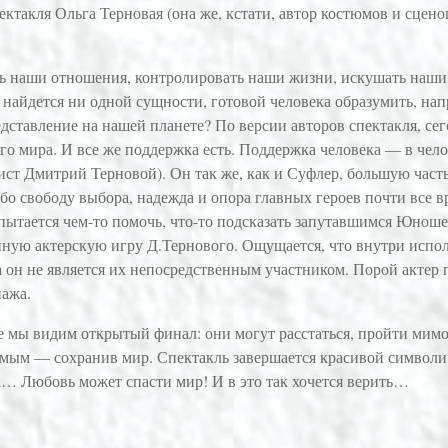
ктакля Ольга Терновая (она же, кстати, автор костюмов и сцено
 наши отношения, контролировать наши жизни, искушать наши ду
айдется ни одной сущности, готовой человека образумить, напр
дставление на нашей планете? По версии авторов спектакля, сего
о мира. И все же поддержка есть. Поддержка человека — в чело
ст Дмитрий Терновой). Он так же, как и Суфлер, большую часть 
о свободу выбора, надежда и опора главных героев почти все вр
ытается чем-то помочь, что-то подсказать запутавшимся Юноше 
нную актерскую игру Д.Тернового. Ощущается, что внутри испо
а он не является их непосредственным участником. Порой актер 
нажа.
 мы видим открытый финал: они могут расстаться, пройти мимо,
 самым — сохранив мир. Спектакль завершается красивой символ
… Любовь может спасти мир! И в это так хочется верить…