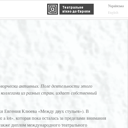
Українська
Театральне
вікно до Європи
English
 творчески активных. Поле деятельности этого
 коллегами из разных стран, издает собственный
ки Евгения Клюева «Между двух стульев»). В
a lot», которая пока осталась за пределами внимания
также диплом международного театрального