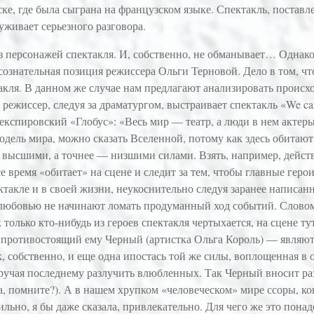
ке, где была сыграна на французском языке. Спектакль, поста
уживает серьезного разговора.
из персонажей спектакля. И, собственно, не обманывает… Однако
сознательная позиция режиссера Ольги Терновой. Дело в том, ч
акля. В данном же случае нам предлагают анализировать происх
 режиссер, следуя за драматургом, выстраивает спектакль «We car
експировский «Глобус»: «Весь мир — театр, а люди в нем актеры
одель мира, можно сказать Вселенной, потому как здесь обитают
высшими, а точнее — низшими силами. Взять, например, действ
се время «обитает» на сцене и следит за тем, чтобы главные ге
ктакле и в своей жизни, неукоснительно следуя заранее написа
й любовью не начинают ломать продуманный ход событий. Слово
к только кто-нибудь из героев спектакля чертыхается, на сцене т
о противостоящий ему Черный (артистка Ольга Король) — являют
, собственно, и еще одна ипостась той же силы, воплощенная в 
оручая последнему разлучить влюбленных. Так Черный вносит 
ора, помните?). А в нашем хрупком «человеческом» мире ссоры,
ильно, я бы даже сказала, привлекательно. Для чего же это пона