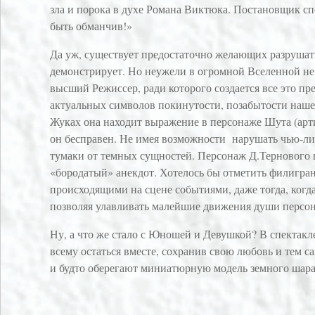
зла и порока в духе Романа Виктюка. Постановщик спе
быть обманчив!»
Да уж, существует предостаточно желающих разрушать
демонстрирует. Но неужели в огромной Вселенной не н
высший Режиссер, ради которого создается все это пре
актуальных символов покинутости, позабытости нашег
Жуках она находит выражение в персонаже Шута (арти
он бесправен. Не имея возможности нарушать чью-либ
тумаки от темных сущностей. Персонаж Д.Тернового п
«бородатый» анекдот. Хотелось бы отметить филигра
происходящими на сцене событиями, даже тогда, когд
позволяя улавливать малейшие движения души персо
Ну, а что же стало с Юношей и Девушкой? В спектакле
всему остаться вместе, сохранив свою любовь и тем
и будто оберегают миниатюрную модель земного шара