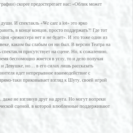
графии) скорее предостерегает нас: «Облик может
ши. И спектакль «We care a lot» это ярко
авить, в конце концов, просто поддержать?! Где тот
дня «режиссера нет и не будет». И это тоже один из
веке, каким бы слабым он ни был. В версии Театра на
спектакля присутствует на сцене. Но, к сожалению,
емя беспомощно жмется в углу, то и дело получая
и Девушке, но… в его силах лишь рассказать
лнителя идет непрерывное взаимодействие с
прямо-таки приковывает взгляд к Шуту, своей игрой
 даже не взглянув друг на друга. Но могут вопреки
ической сценой, в которой влюбленные поддерживают