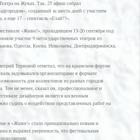
еатра на Жуках. Так, 25 афиш собрал
адгородом», созданный за шесть дней с участием
, а еще 17 – спектакль «Ехай!?».
фестивале «Живи!», проходившем 13-20 сентября под
иняли участие 9 негосударственных театров из
ькова, Одессы, Киева, Николаева, Днепродзержинска,
итрий Терновой отметил, что на крымском форуме
иваль задумывался организаторами в формате
возможность для коллективов из разных городов
а. Тем не менее, сказал он, профессиональное и
естивале дизайнеров является косвенным
жно судить о воздействии представленных работ на
стие в «Живи!» стало принципиально новым и
ива и выразил уверенность, что фестивальная
продолжение.