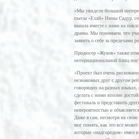
«Мы увидели большой интерес 
пьесы «Ехай» Нины Садур, спе
вышла вместе с нами на покло
драмы. Мы понимаем, что уча
заявить о себе за пределами р
Продюсер «Жуков» также отм
интернациональной блиц-пос
«Проект был очень рискованны
незнакомых друг с другом ре
говорящих на разных языках, 
сделать с ними вполне досто
фестиваль и представить друг
невероятностью и объясняетс
Даже я сам, несмотря на свою
мог понять, как это все может
которые «надгородом» имел и