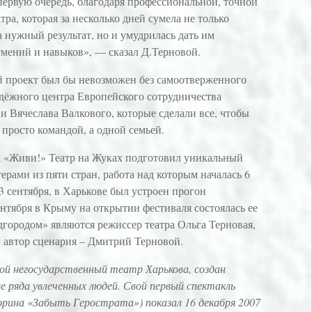
в первую очередь, благодаря профессиональной, точной
тра, которая за несколько дней сумела не только
 нужный результат, но и умудрилась дать им
мений и навыков», — сказал Д.Терновой.
й проект был бы невозможен без самоотверженного
дёжного центра Европейского сотрудничества
 Вячеслава Валкового, которые сделали все, чтобы
 просто командой, а одной семьей.
к «Живи!» Театр на Жуках подготовил уникальный
ерами из пяти стран, работа над которым началась 6
13 сентября, в Харькове был устроен прогон
сентября в Крыму на открытии фестиваля состоялась ее
дгородом» являются режиссер театра Ольга Терновая,
, автор сценария – Дмитрий Терновой.
ой негосударственный театр Харькова, создан
е ряда увлеченных людей. Свой первый спектакль
Горина «Забыть Герострата») показал 16 декабря 2007