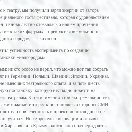
к театру, мы получили заряд энергии от автора
циального гостя фестиваля, которая с удовольствием
н и вновь лестно отозвалась о нашем прочтении
стие в таких форумах – прекрасная возможность
одного города», — сказал он.
етил успешность эксперимента по созданию
тановки «надгородом».
м: никто особо не верил, что можно вот так собрать
бят из Германии, Польши, Швеции, Японии, Украины,
не имеющих театрального опыта, и за пять-шесть
йную постановку, которую нестыдно повезти на
им театралам. Кстати, именно этой экстремальностью,
я ажиотажный интерес к постановке со стороны СМИ.
 плотную вовлеченность в проект, до последнего не
 получиться. Но те зрительские овации и отзывы,
 в Харькове, и в Крыму, однозначно подтверждают –