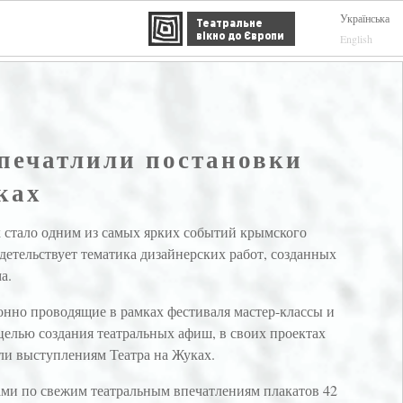
Українська
Театральне
вікно до Європи
English
печатлили постановки
ках
 стало одним из самых ярких событий крымского
детельствует тематика дизайнерских работ, созданных
а.
нно проводящие в рамках фестиваля мастер-классы и
целью создания театральных афиш, в своих проектах
ли выступлениям Театра на Жуках.
ами по свежим театральным впечатлениям плакатов 42