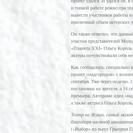
проект удался. И удался он, 
и тонкой работе режиссера теа
вывести участников работы на
приличный объем актерских у
Он также отметил, что данны
участия представителей Моло
«Планета XXI» Ольги Король и
актеры почувствовали себя не
Как сообщалось, специально 
проект «надгородом» с волонт
сентября. Уже через неделю, 
постановки на зрителя, а 14 
премьера. Авторами идеи «на
а также актриса Ольга Король
Театр на Жуках, самый молод
благодаря частной инициатив
(«Выбор» по пьесе Григория 