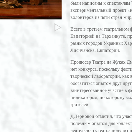
были написаны к спектаклям Т
экспериментальный проект «н
волонтеров из пяти стран мира
Всего в третьем театральном 
Евпаторией на Тарханкуте, пр
разных городов Украины: Хар
Лисичанска, Евпатории.
Продюсер Театра на Жуках Дм
нет конкурса, поскольку фест
творческой лаборатории, как 
обогатиться опытом друг друг
заинтересованное участие в ф
индикатором, по которому мо
зрителей.
Д.Терновой отметил, что уча
полезным опытом для коллект
деятельность театра получит 