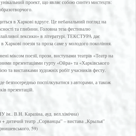
нікальний проект, що являє собою синтез мистецтв:
 образотворчого.
ься в Харкові вдруге. Це небанальний погляд на
часності та глибини. Головна теза фестивалю
лайливої лексики» в літературі. ТЕКСТУРА дає
 в Харкові поезія та проза саме у молодого покоління.
ені міксом поезії, прози, виступами театрів «Театр на
ними презентаціями гурту «Ойра» та «Харківського
зією та виставками художніх робіт учасників фесту.
е безпосередньо поспілкуватися з авторами, а також
ків презентацій.
У ім.. В.Н. Каразіна, ауд. вел.хімічна)
ю + дитячий театр „Сорванцы” – вистава „Крылья”
ернишевського, 59)