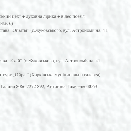
ський цех” + духовна лірика + відео поезія
нзе, 6)
става „Опыты” (с.Жуковського, вул. Астрономічна, 41,
тава „Ехай” (с.Жуковського, вул. Астрономічна, 41,
+ гурт „Ойра ” (Харківська муніципальна галерея)
к Галина 8066 7272 892, Антоніна Тимченко 8063