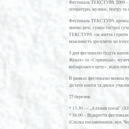
Фестиваль ТЕКСТУРА 2009 – у
літератури, музики, театру та
Фестиваль ТЕКСТУРА проводит
звичні речі, суміш гострої су
ТЕКСТУРА «за життя і проти 
можливість зрозуміти чи існує
3 дня фестивалю будуть наповн
Жуках» та «Сорванцы», музич
кобзарського цеху», відео-пое
В рамках фестивалю можна буд
дістати книги та диски учасни
27 березня:
* 13.30 — „Алхімія поезії” (ХН
* 16.00 – Відкриття фестивал
(Спілка письменників, вул. Ч