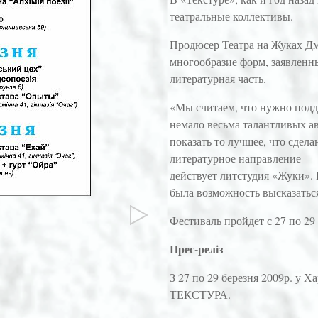
театральные коллективы.
Продюсер Театра на Жуках Дм
многообразие форм, заявленны
литературная часть.
«Мы считаем, что нужно подд
немало весьма талантливых ав
показать то лучшее, что сделан
литературное направление — в
действует литстудия «Жуки». 
была возможность высказатьс
Фестиваль пройдет с 27 по 29 
Прес-реліз
З 27 по 29 березня 2009р. у 
ТЕКСТУРА.