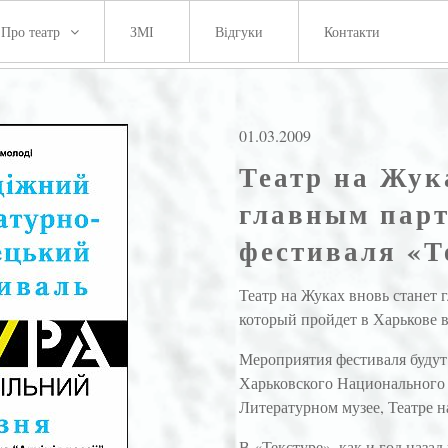
Про театр
ЗМІ
Відгуки
Контакти
01.03.2009
Театр на Жук
главным парт
фестиваля «Т
Театр на Жуках вновь станет 
который пройдет в Харькове в
Мероприятия фестиваля будут 
Харьковского Национального 
Литературном музее, Театре 
В «Текстуре», как и год наза