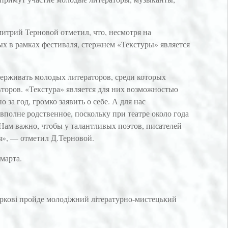
итрий Терновой отметил, что, несмотря на
х в рамках фестиваля, стержнем «Текстуры» является
ерживать молодых литераторов, среди которых
торов. «Текстура» является для них возможностью
о за год, громко заявить о себе. А для нас
полне родственное, поскольку при театре около года
Нам важно, чтобы у талантливых поэтов, писателей
я», — отметил Д.Терновой.
марта.
Харкові пройде молодіжний літературно-мистецький