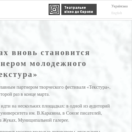
Українська
Театральне
вікно до Європи
English
ах вновь становится
нером молодежного
екстура»
главным партнером творческого фестиваля «Текстура»,
торой раз в конце марта.
идти на нескольких площадках: в одной из аудиторий
университета им. В.Каразина, в Союзе писателей,
на Жуках, Муниципальной галерее.
д примут участие молодые литераторы, музыканты,